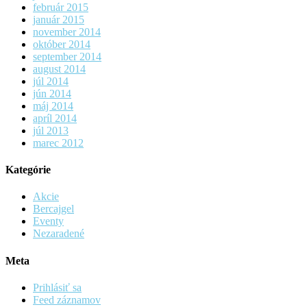
február 2015
január 2015
november 2014
október 2014
september 2014
august 2014
júl 2014
jún 2014
máj 2014
apríl 2014
júl 2013
marec 2012
Kategórie
Akcie
Bercajgel
Eventy
Nezaradené
Meta
Prihlásiť sa
Feed záznamov