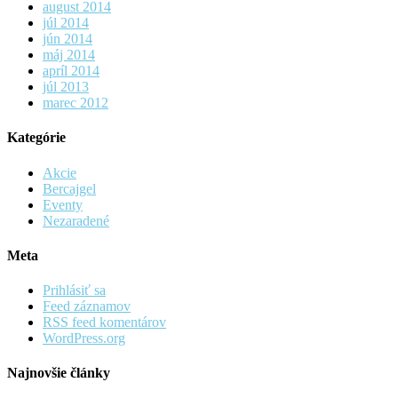
august 2014
júl 2014
jún 2014
máj 2014
apríl 2014
júl 2013
marec 2012
Kategórie
Akcie
Bercajgel
Eventy
Nezaradené
Meta
Prihlásiť sa
Feed záznamov
RSS feed komentárov
WordPress.org
Najnovšie články