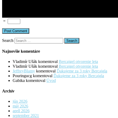
=
Search
Najnovšie komentáre
Vladimír Ušák
komentoval
Bercajgel otvorenie leta
Vladimír Ušák
komentoval
Bercajgel otvorenie leta
JeffreyBlamy
komentoval
Ďakujeme za 3 roky Bercajgla
Pouringucg
komentoval
Ďakujeme za 3 roky Bercajgla
Gabika
komentoval
Úvod
Archív
jún 2026
máj 2026
apríl 2026
september 2021