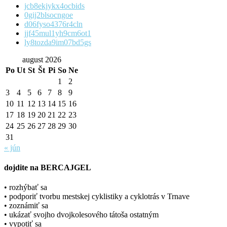
jcb8ekjykx4ocbids
0gij2blsocngoe
d06fyso4376r4cln
jjf45mul1yh9cm6ot1
ly8tozda9im07bd5gs
august 2026
Po
Ut
St
Št
Pi
So
Ne
1
2
3
4
5
6
7
8
9
10
11
12
13
14
15
16
17
18
19
20
21
22
23
24
25
26
27
28
29
30
31
« jún
dojdite na BERCAJGEL
• rozhýbať sa
• podporiť tvorbu mestskej cyklistiky a cyklotrás v Trnave
• zoznámiť sa
• ukázať svojho dvojkolesového tátoša ostatným
• vypotiť sa