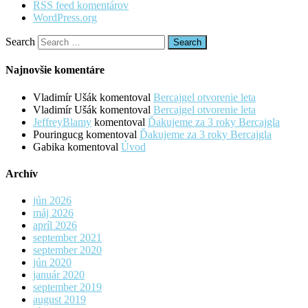
RSS feed komentárov
WordPress.org
Search
Najnovšie komentáre
Vladimír Ušák
komentoval
Bercajgel otvorenie leta
Vladimír Ušák
komentoval
Bercajgel otvorenie leta
JeffreyBlamy
komentoval
Ďakujeme za 3 roky Bercajgla
Pouringucg
komentoval
Ďakujeme za 3 roky Bercajgla
Gabika
komentoval
Úvod
Archív
jún 2026
máj 2026
apríl 2026
september 2021
september 2020
jún 2020
január 2020
september 2019
august 2019