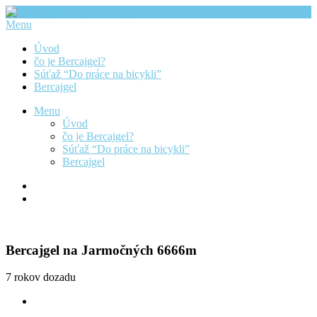
Menu
Úvod
čo je Bercajgel?
Súťaž “Do práce na bicykli”
Bercajgel
Menu
Úvod
čo je Bercajgel?
Súťaž “Do práce na bicykli”
Bercajgel
Bercajgel na Jarmočných 6666m
7 rokov dozadu