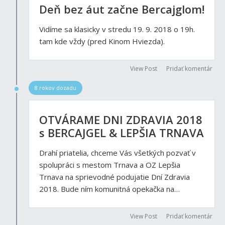
Deň bez áut začne Bercajglom!
Vidíme sa klasicky v stredu 19. 9. 2018 o 19h.
tam kde vždy (pred Kinom Hviezda).
View Post
Pridať komentár
8 rokov dozadu
OTVÁRAME DNI ZDRAVIA 2018
s BERCAJGEL & LEPŠIA TRNAVA
Drahí priatelia, chceme Vás všetkých pozvať v
spolupráci s mestom Trnava a OZ Lepšia
Trnava na sprievodné podujatie Dní Zdravia
2018. Bude ním komunitná opekačka na…
View Post
Pridať komentár