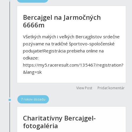
Bercajgel na Jarmočných
6666m
Všetkých malých i veľkých Bercajglistov srdečne
pozývame na tradičné športovo-spoločenské
podujatie!Registrácia prebieha online na
odkaze:
https://my5.raceresult.com/135467/registration?
&lang=sk
View Post
Pridať komentár
7 rokov dozadu
Charitatívny Bercajgel-
fotogaléria