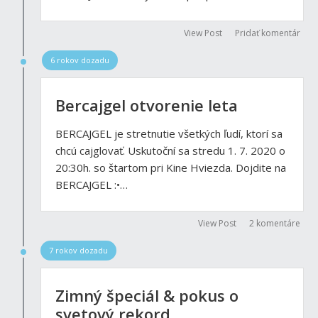
View Post
Pridať komentár
6 rokov dozadu
Bercajgel otvorenie leta
BERCAJGEL je stretnutie všetkých ľudí, ktorí sa
chcú cajglovať. Uskutoční sa stredu 1. 7. 2020 o
20:30h. so štartom pri Kine Hviezda. Dojdite na
BERCAJGEL :•…
View Post
2 komentáre
7 rokov dozadu
Zimný špeciál & pokus o
svetový rekord