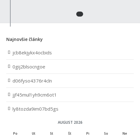
Najnovšie články
jcb8ekjykx4ocbids
0gij2blsocngoe
d06fyso4376r4cln
jjf45mul1yh9cm6ot1
ly8tozda9im07bd5gs
AUGUST 2026
Po
Ut
St
Št
Pi
So
Ne