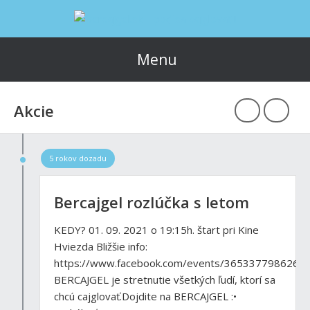
Menu
Akcie
5 rokov dozadu
Bercajgel rozlúčka s letom
KEDY? 01. 09. 2021 o 19:15h. štart pri Kine
Hviezda Bližšie info:
https://www.facebook.com/events/3653377986267
BERCAJGEL je stretnutie všetkých ľudí, ktorí sa
chcú cajglovať.Dojdite na BERCAJGEL :•