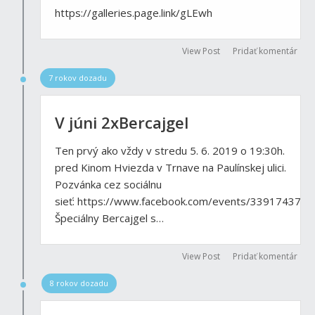
https://galleries.page.link/gLEwh
View Post
Pridať komentár
7 rokov dozadu
V júni 2xBercajgel
Ten prvý ako vždy v stredu 5. 6. 2019 o 19:30h.
pred Kinom Hviezda v Trnave na Paulínskej ulici.
Pozvánka cez sociálnu
sieť: https://www.facebook.com/events/339174370
Špeciálny Bercajgel s…
View Post
Pridať komentár
8 rokov dozadu