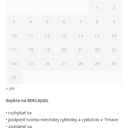
1
2
3
4
5
6
7
8
9
10
11
12
13
14
15
16
17
18
19
20
21
22
23
24
25
26
27
28
29
30
31
« jún
dojdite na BERCAJGEL
• rozhýbať sa
• podporiť tvorbu mestskej cyklistiky a cyklotrás v Trnave
• zoznámiť sa