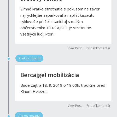
Zimné krátke stretnutie s pokusom na záver
najrýchlejšie zaparkovať a naplniť kapacitu
cykloveže pri žel. stanici aj s malým
občerstvením. BERCAJGEL je stretnutie
všetkých ľudí, ktorí…
View Post
Pridať komentár
7 rokov dozadu
Bercajgel mobilizácia
Bude zajtra 18. 9. 2019 o 19:00h. tradične pred
Kinom Hviezda.
View Post
Pridať komentár
7 rokov dozadu