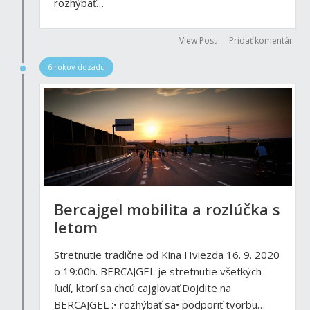
rozhýbať…
View Post
Pridať komentár
6 rokov dozadu
Bercajgel mobilita a rozlúčka s
letom
Stretnutie tradične od Kina Hviezda 16. 9. 2020
o 19:00h. BERCAJGEL je stretnutie všetkých
ľudí, ktorí sa chcú cajglovať.Dojdite na
BERCAJGEL :• rozhýbať sa• podporiť tvorbu…