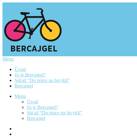
Menu
Úvod
čo je Bercajgel?
Súťaž “Do práce na bicykli”
Bercajgel
Menu
Úvod
čo je Bercajgel?
Súťaž “Do práce na bicykli”
Bercajgel