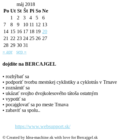
máj 2018
Po
Ut
St
Št
Pi
So
Ne
1
2
3
4
5
6
7
8
9
10
11
12
13
14
15
16
17
18
19
20
21
22
23
24
25
26
27
28
29
30
31
« apr
sep »
dojdite na BERCAJGEL
• rozhýbať sa
• podporiť tvorbu mestskej cyklistiky a cyklotrás v Trnave
• zoznámiť sa
• ukázať svojho dvojkolesového tátoša ostatným
• vypotiť sa
• pocajglovať sa po meste Trnava
• zabaviť sa spolu..
https://www.websupport.sk/
© Created by Idea-machine.sk with love for Bercajgel.sk