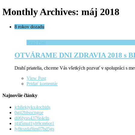
Monthly Archives: máj 2018
8 rokov dozadu
Read Post
OTVÁRAME DNI ZDRAVIA 2018 s 
Drahí priatelia, chceme Vás všetkých pozvať v spolupráci s 
View Post
Pridať komentár
Najnovšie články
jcb8ekjykx4ocbids
0gij2blsocngoe
d06fyso4376r4cln
jjf45mul1yh9cm6ot1
ly8tozda9im07bd5gs