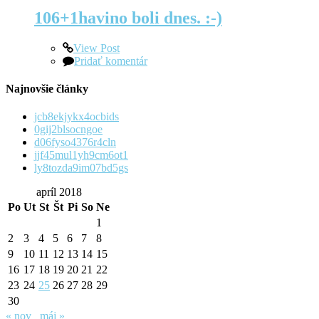
106+1havino boli dnes. :-)
View Post
Pridať komentár
Najnovšie články
jcb8ekjykx4ocbids
0gij2blsocngoe
d06fyso4376r4cln
jjf45mul1yh9cm6ot1
ly8tozda9im07bd5gs
apríl 2018
Po
Ut
St
Št
Pi
So
Ne
1
2
3
4
5
6
7
8
9
10
11
12
13
14
15
16
17
18
19
20
21
22
23
24
25
26
27
28
29
30
« nov
máj »