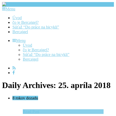
Menu
Úvod
čo je Bercajgel?
Súťaž “Do práce na bicykli”
Bercajgel
Menu
Úvod
čo je Bercajgel?
Súťaž “Do práce na bicykli”
Bercajgel
Daily Archives: 25. apríla 2018
8 rokov dozadu
Read Post