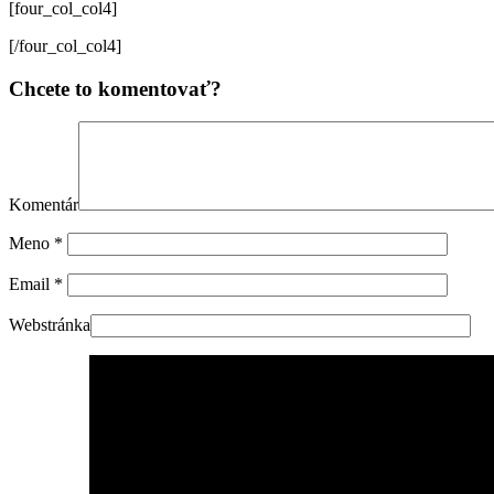
[four_col_col4]
[/four_col_col4]
Chcete to komentovať?
Komentár
Meno
*
Email
*
Webstránka