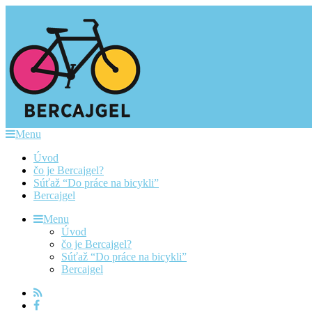
Menu
Úvod
čo je Bercajgel?
Súťaž “Do práce na bicykli”
Bercajgel
Menu
Úvod
čo je Bercajgel?
Súťaž “Do práce na bicykli”
Bercajgel