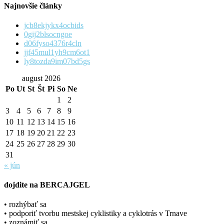
Najnovšie články
jcb8ekjykx4ocbids
0gij2blsocngoe
d06fyso4376r4cln
jjf45mul1yh9cm6ot1
ly8tozda9im07bd5gs
august 2026
Po
Ut
St
Št
Pi
So
Ne
1
2
3
4
5
6
7
8
9
10
11
12
13
14
15
16
17
18
19
20
21
22
23
24
25
26
27
28
29
30
31
« jún
dojdite na BERCAJGEL
• rozhýbať sa
• podporiť tvorbu mestskej cyklistiky a cyklotrás v Trnave
• zoznámiť sa