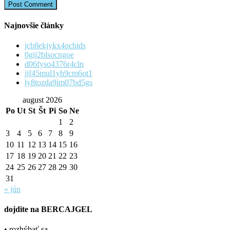
Najnovšie články
jcb8ekjykx4ocbids
0gij2blsocngoe
d06fyso4376r4cln
jjf45mul1yh9cm6ot1
ly8tozda9im07bd5gs
august 2026
Po
Ut
St
Št
Pi
So
Ne
1
2
3
4
5
6
7
8
9
10
11
12
13
14
15
16
17
18
19
20
21
22
23
24
25
26
27
28
29
30
31
« jún
dojdite na BERCAJGEL
• rozhýbať sa