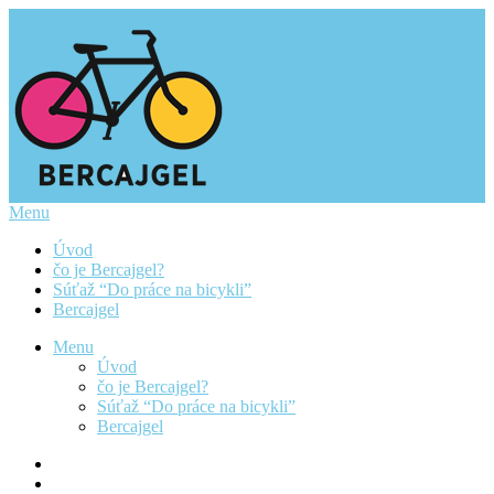
Menu
Úvod
čo je Bercajgel?
Súťaž “Do práce na bicykli”
Bercajgel
Menu
Úvod
čo je Bercajgel?
Súťaž “Do práce na bicykli”
Bercajgel