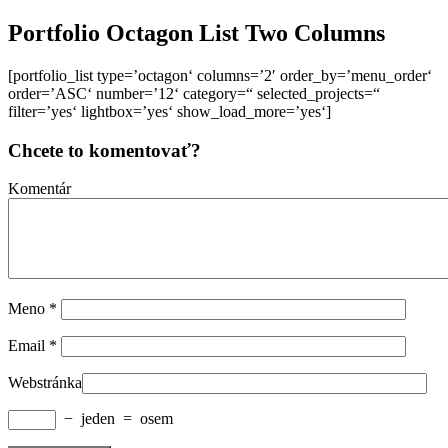
Portfolio Octagon List Two Columns
[portfolio_list type=’octagon‘ columns=’2′ order_by=’menu_order‘
order=’ASC‘ number=’12‘ category=“ selected_projects=“
filter=’yes‘ lightbox=’yes‘ show_load_more=’yes‘]
Chcete to komentovať?
Komentár
Meno
*
Email
*
Webstránka
−
jeden
=
osem