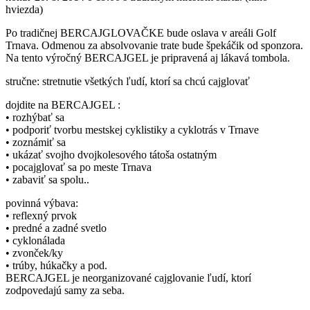
hviezda)
Po tradičnej BERCAJGLOVAČKE bude oslava v areáli Golf
Trnava. Odmenou za absolvovanie trate bude špekáčik od sponzora.
Na tento výročný BERCAJGEL je pripravená aj lákavá tombola.
stručne: stretnutie všetkých ľudí, ktorí sa chcú cajglovať
dojdite na BERCAJGEL :
• rozhýbať sa
• podporiť tvorbu mestskej cyklistiky a cyklotrás v Trnave
• zoznámiť sa
• ukázať svojho dvojkolesového tátoša ostatným
• pocajglovať sa po meste Trnava
• zabaviť sa spolu..
povinná výbava:
• reflexný prvok
• predné a zadné svetlo
• cyklonálada
• zvonček/ky
• trúby, húkačky a pod.
BERCAJGEL je neorganizované cajglovanie ľudí, ktorí
zodpovedajú samy za seba.