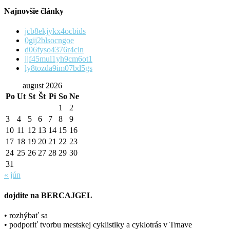
Najnovšie články
jcb8ekjykx4ocbids
0gij2blsocngoe
d06fyso4376r4cln
jjf45mul1yh9cm6ot1
ly8tozda9im07bd5gs
august 2026
Po
Ut
St
Št
Pi
So
Ne
1
2
3
4
5
6
7
8
9
10
11
12
13
14
15
16
17
18
19
20
21
22
23
24
25
26
27
28
29
30
31
« jún
dojdite na BERCAJGEL
• rozhýbať sa
• podporiť tvorbu mestskej cyklistiky a cyklotrás v Trnave