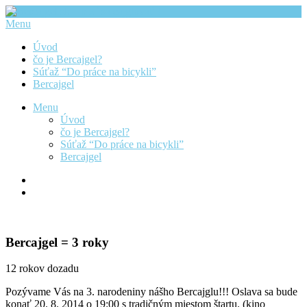
Menu
Úvod
čo je Bercajgel?
Súťaž “Do práce na bicykli”
Bercajgel
Menu
Úvod
čo je Bercajgel?
Súťaž “Do práce na bicykli”
Bercajgel
Bercajgel = 3 roky
12 rokov dozadu
Pozývame Vás na 3. narodeniny nášho Bercajglu!!! Oslava sa bude
konať 20. 8. 2014 o 19:00 s tradičným miestom štartu. (kino